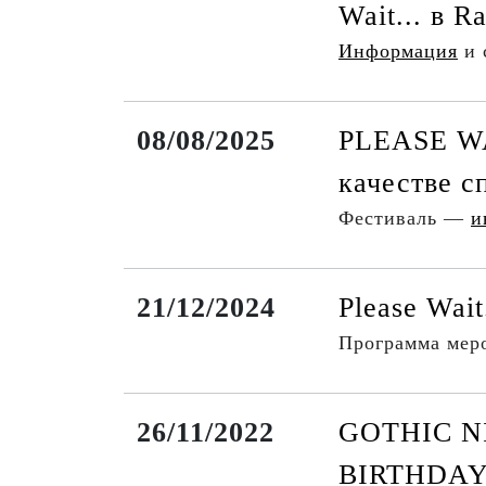
Wait... в R
Информация
и 
08/08/2025
PLEASE W
качестве с
Фестиваль —
и
21/12/2024
Please Wait
Программа ме
26/11/2022
GOTHIC N
BIRTHDA