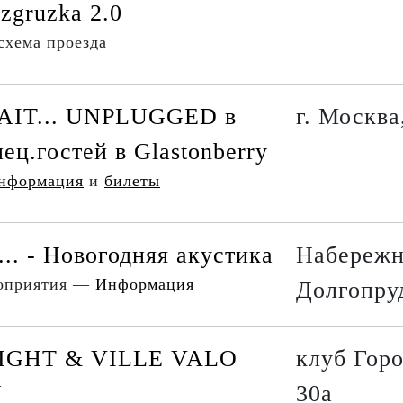
azgruzka 2.0
схема проезда
AIT... UNPLUGGED в
г. Москва
пец.гостей в Glastonberry
нформация
и
билеты
... - Новогодняя акустика
Набережн
роприятия —
Информация
Долгопру
IGHT & VILLE VALO
клуб Горо
Y
30а