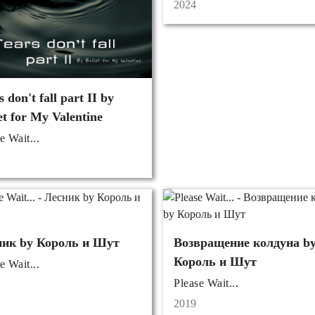
2024
s don't fall part II by
et for My Valentine
e Wait...
ник by Король и Шут
Возвращение колдуна b
Король и Шут
e Wait...
Please Wait...
2019