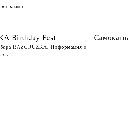
программа
 Birthday Fest
Самокатна
я бара RAZGRUZKA.
Информация
о
есь