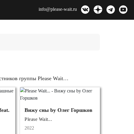
info@please-wait.ru
стников группы Please Wait…
eat.
Вижу сны by Олег Горшков
Please Wait...
2022