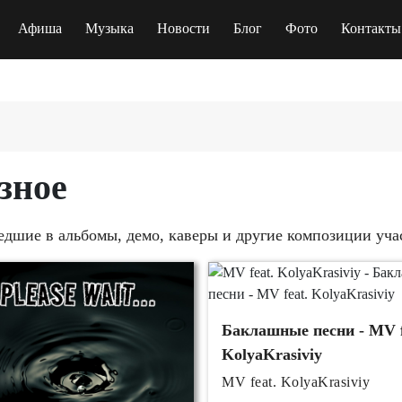
Афиша
Музыка
Новости
Блог
Фото
Контакты
зное
едшие в альбомы, демо, каверы и другие композиции уча
Баклашные песни - MV f
KolyaKrasiviy
MV feat. KolyaKrasiviy