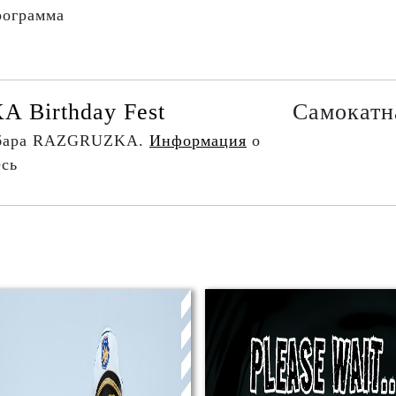
рограмма
Birthday Fest
Самокатн
 бара RAZGRUZKA.
Информация
о
есь