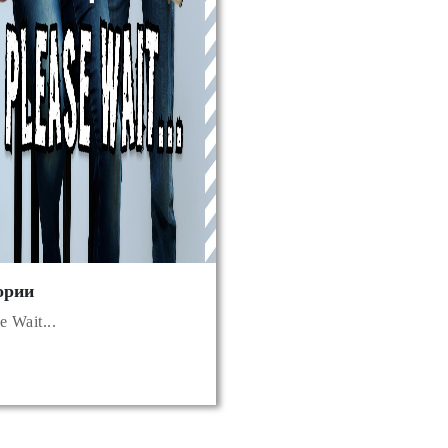
ории
e Wait...