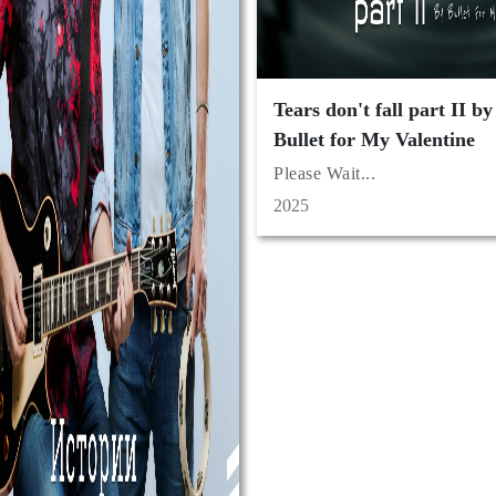
Tears don't fall part II by
Bullet for My Valentine
Please Wait...
2025