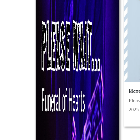
Ист
Pleas
2025