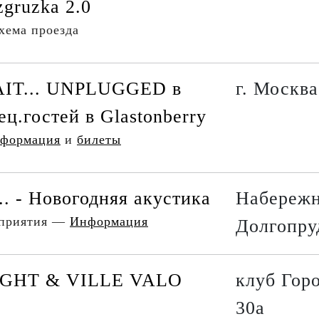
zgruzka 2.0
хема проезда
IT... UNPLUGGED в
г. Москва
ец.гостей в Glastonberry
формация
и
билеты
... - Новогодняя акустика
Набережн
оприятия —
Информация
Долгопру
GHT & VILLE VALO
клуб Горо
30а