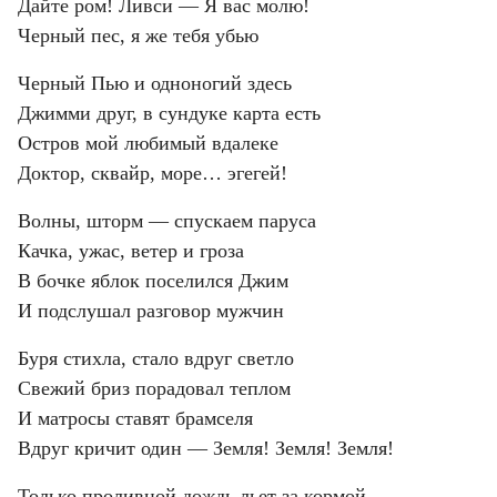
Дайте ром! Ливси — Я вас молю!
Черный пес, я же тебя убью
Черный Пью и одноногий здесь
Джимми друг, в сундуке карта есть
Остров мой любимый вдалеке
Доктор, сквайр, море… эгегей!
Волны, шторм — спускаем паруса
Качка, ужас, ветер и гроза
В бочке яблок поселился Джим
И подслушал разговор мужчин
Буря стихла, стало вдруг светло
Свежий бриз порадовал теплом
И матросы ставят брамселя
Вдруг кричит один — Земля! Земля! Земля!
Только проливной дождь льет за кормой